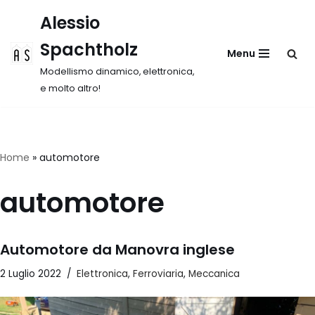
Alessio
Vai
Spachtholz
Menu
al
contenuto
Modellismo dinamico, elettronica,
e molto altro!
Home
»
automotore
automotore
Automotore da Manovra inglese
2 Luglio 2022
Elettronica
,
Ferroviaria
,
Meccanica